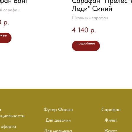
фан Бант
Сарафан "Прелест
Леди" Синий
й сарафан
Школьный сарафан
0
р.
4 140
р.
бнее
подробнее
а
Футер Фьюжн
Сарафан
нциальности
Для девочки
Жилет
 оферта
Для мальчика
Жакет