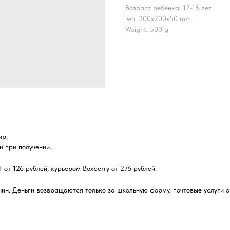
Возраст ребенка: 12-16 лет
lwh: 300x200x50 mm
Weight: 500 g
ир,
 при получении.
от 126 рублей, курьером Boxberry от 276 рублей.
чин. Деньги возвращаются только за школьную форму, почтовые услуги 