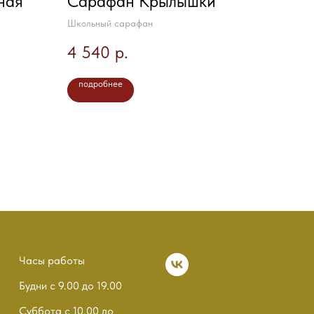
ная
Сарафан Крылышки
Школьный сарафан
4 540
р.
подробнее
Часы работы
Будни с 9.00 до 19.00
Суббота с 10.00 до