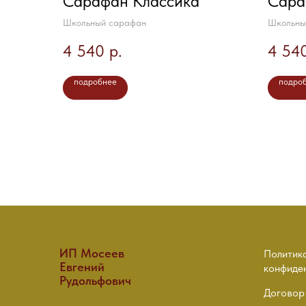
Сарафан Классика
Сара
Школьный сарафан
Школьны
4 540
р.
4 54
подробнее
подро
ИП Мосеев
Политик
Евгений
конфиде
Рудольфович
Договор