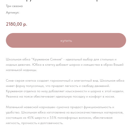
Три сезона
Артикул:
2180,00
р.
купить
Школьная юбка "Кружевное Сияние" - идеальный выбор для стильных и
модных девочек. Юбка в клетку добавит шарма и изящества в образ Вашей
маленькой модницы.
Сине-серая клетка создает гармоничный и элегантный вид. Школьная юбка
имеет форму полусолнца, что придает легкость и свободу движений.
Кружевная отделка по низу добавляет изысканности и шарма к этой модели.
Резинка на поясе обеспечивает идеальную посадку и комфорт в носке.
Маленький навесной кармашек-сумочка придаст функциональность и
удобство. Школьная юбка изготовлена из высококачественных материалов,
состоящих из 45% шерсти и 55% полиэфирных волокон, обеспечивая
мягкость, прочность и долговечность.