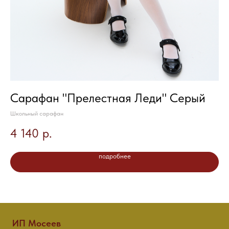
Сарафан "Прелестная Леди" Серый
С
Школьный сарафан
Шко
4 140
р.
4
подробнее
ИП Мосеев