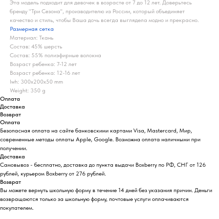
Эта модель подходит для девочек в возрасте от 7 до 12 лет. Доверьтесь
бренду "Три Сезона", производителю из России, который объединяет
качество и стиль, чтобы Ваша дочь всегда выглядела модно и прекрасно.
Размерная сетка
Материал: Ткань
Состав: 45% шерсть
Состав: 55% полиэфирные волокна
Возраст ребенка: 7-12 лет
Возраст ребенка: 12-16 лет
lwh: 300x200x50 mm
Weight: 350 g
Оплата
Доставка
Возврат
Оплата
Безопасная оплата на сайте банковскими картами Visa, Mastercard, Мир,
современные методы оплаты Apple, Google. Возможна оплата наличными при
получении.
Доставка
Самовывоз - бесплатно, доставка до пункта выдачи Boxberry по РФ, СНГ от 126
рублей, курьером Boxberry от 276 рублей.
Возврат
Вы можете вернуть школьную форму в течение 14 дней без указания причин. Деньги
возвращаются только за школьную форму, почтовые услуги оплачиваются
покупателем.